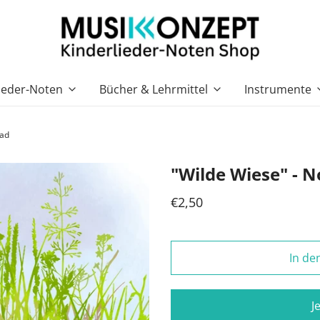
ieder-Noten
Bücher & Lehrmittel
Instrumente
oad
"Wilde Wiese" - 
€2,50
In de
J